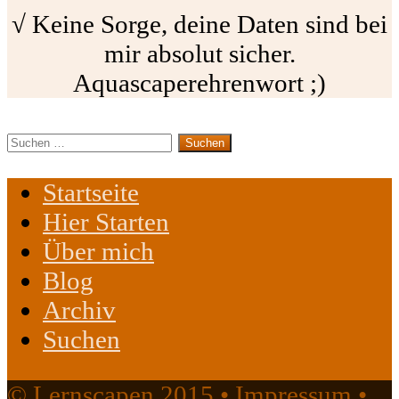
√ Keine Sorge, deine Daten sind bei
mir absolut sicher.
Aquascaperehrenwort ;)
Suchen
nach:
Startseite
Hier Starten
Über mich
Blog
Archiv
Suchen
© Lernscapen 2015 •
Impressum
•