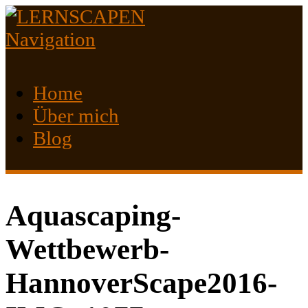
Navigation
Home
Über mich
Blog
Aquascaping-
Wettbewerb-
HannoverScape2016-