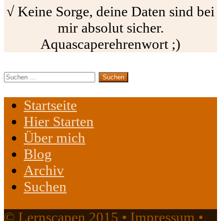
√ Keine Sorge, deine Daten sind bei
mir absolut sicher.
Aquascaperehrenwort ;)
Suchen
nach:
Startseite
Hier Starten
Über mich
Blog
Archiv
Suchen
© Lernscapen 2015 •
Impressum
•