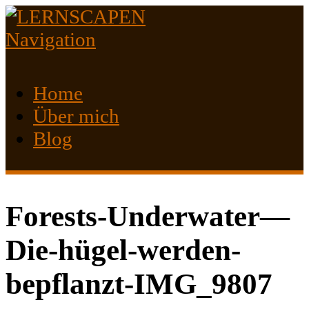
Navigation
Home
Über mich
Blog
Forests-Underwater—
Die-hügel-werden-
bepflanzt-IMG_9807