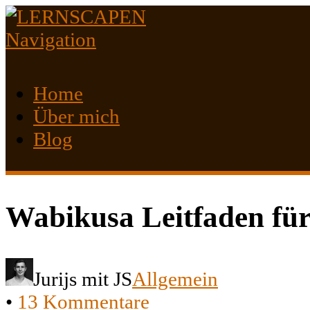
Navigation
Home
Über mich
Blog
Wabikusa Leitfaden für
Jurijs mit JS
Allgemein
•
13 Kommentare