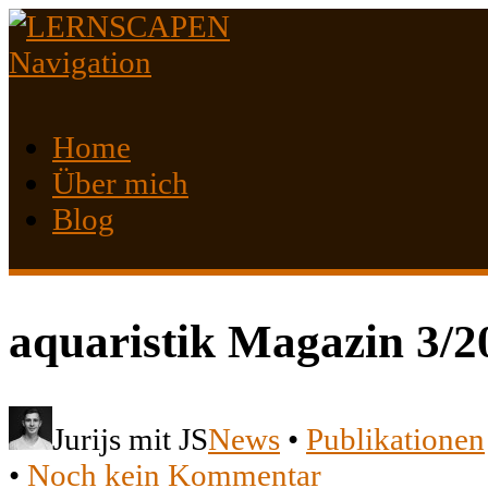
Navigation
Home
Über mich
Blog
aquaristik Magazin 3/2
Jurijs mit JS
News
•
Publikationen
•
Noch kein Kommentar