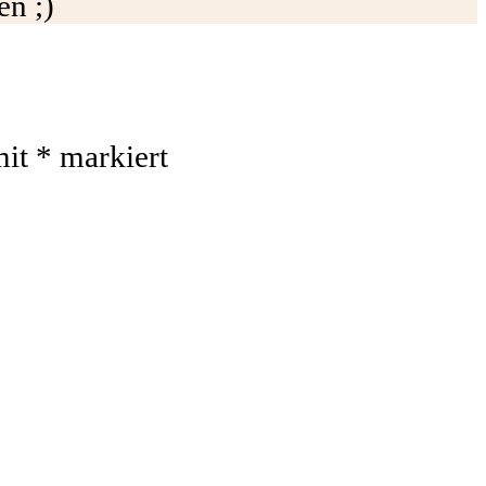
n ;)
mit
*
markiert