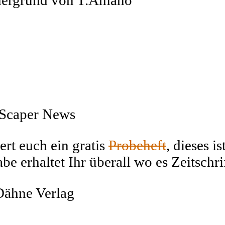
rdergrund von T.Amano
 Scaper News
ert euch ein gratis
Probeheft
, dieses i
be erhaltet Ihr überall wo es Zeitschr
 Dähne Verlag