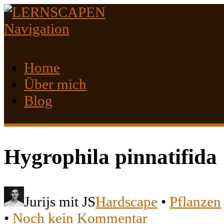
Navigation
Home
Über mich
Blog
Hygrophila pinnatifida
Jurijs mit JS
Hardscape
•
Pflanzen
•
Noch kein Kommentar